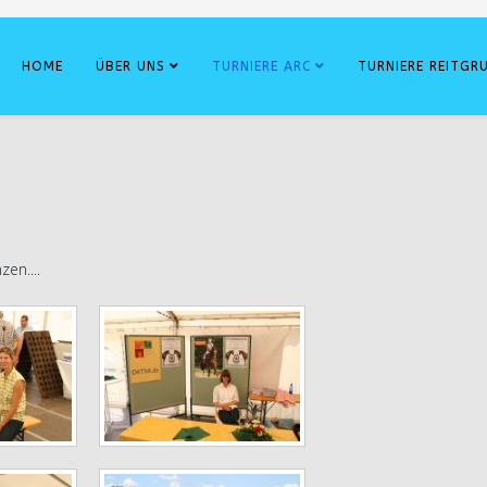
HOME
ÜBER UNS
TURNIERE ARC
TURNIERE REITGR
en....